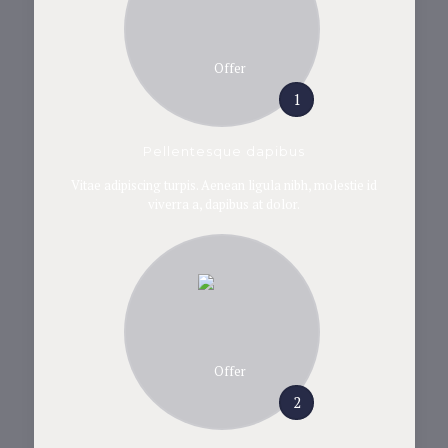
1
Pellentesque dapibus
Vitae adipiscing turpis. Aenean ligula nibh, molestie id
viverra a, dapibus at dolor.
2