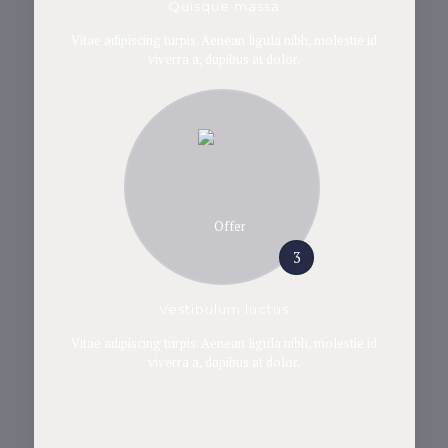
Quisque massa
Vitae adipiscing turpis. Aenean ligula nibh, molestie id
viverra a, dapibus at dolor.
3
Vestibulum luctus
Vitae adipiscing turpis. Aenean ligula nibh, molestie id
viverra a, dapibus at dolor.