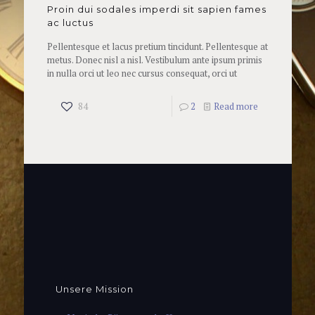
Proin dui sodales imperdi sit sapien fames
ac luctus
Pellentesque et lacus pretium tincidunt. Pellentesque at
metus. Donec nisl a nisl. Vestibulum ante ipsum primis
in nulla orci ut leo nec cursus consequat, orci ut
84
2
Read more
Unsere Mission