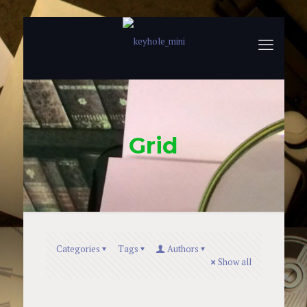
Grid
Categories
Tags
Authors
Show all